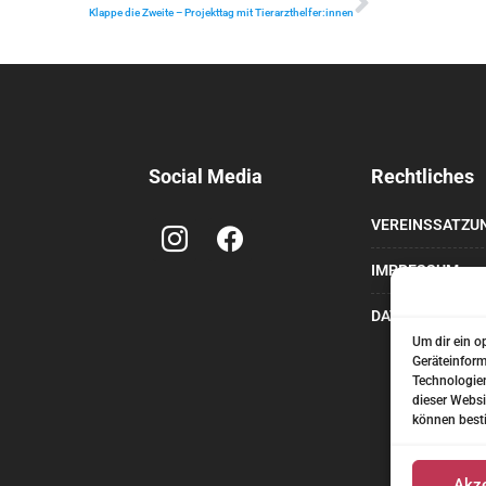
Klappe die Zweite – Projekttag mit Tierarzthelfer:innen
Social Media
Rechtliches
VEREINSSATZU
IMPRESSUM
DATENSCHUTZ
Um dir ein o
Geräteinform
Technologien
dieser Websi
können best
Akze