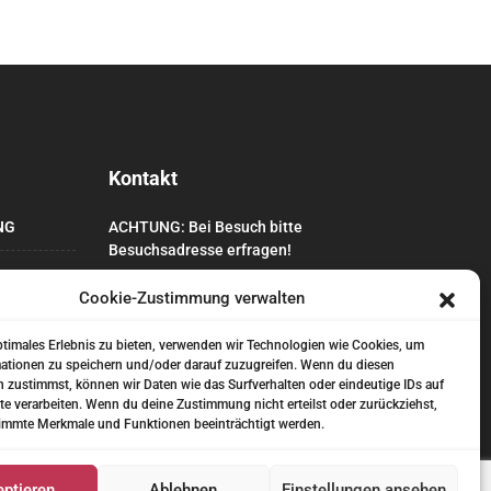
Kontakt
NG
ACHTUNG: Bei Besuch bitte
Besuchsadresse erfragen!
HAUPTSACHE WASCHBÄR e.V.
Cookie-Zustimmung verwalten
Kurfürstendamm 96
10709 Berlin
ptimales Erlebnis zu bieten, verwenden wir Technologien wie Cookies, um
ationen zu speichern und/oder darauf zuzugreifen. Wenn du diesen
info@hauptsache-waschbaer.de
 zustimmst, können wir Daten wie das Surfverhalten oder eindeutige IDs auf
te verarbeiten. Wenn du deine Zustimmung nicht erteilst oder zurückziehst,
immte Merkmale und Funktionen beeinträchtigt werden.
ptieren
Ablehnen
Einstellungen ansehen