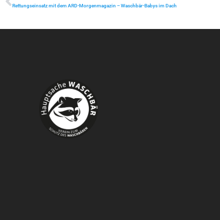
Rettungseinsatz mit dem ARD-Morgenmagazin – Waschbär-Babys im Dach